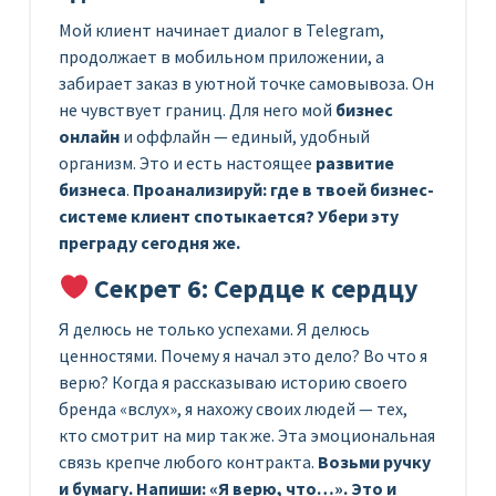
Мой клиент начинает диалог в Telegram,
продолжает в мобильном приложении, а
забирает заказ в уютной точке самовывоза. Он
не чувствует границ. Для него мой
бизнес
онлайн
и оффлайн — единый, удобный
организм. Это и есть настоящее
развитие
бизнеса
.
Проанализируй: где в твоей бизнес-
системе клиент спотыкается? Убери эту
преграду сегодня же.
Секрет 6: Сердце к сердцу
Я делюсь не только успехами. Я делюсь
ценностями. Почему я начал это дело? Во что я
верю? Когда я рассказываю историю своего
бренда «вслух», я нахожу своих людей — тех,
кто смотрит на мир так же. Эта эмоциональная
связь крепче любого контракта.
Возьми ручку
и бумагу. Напиши: «Я верю, что…». Это и