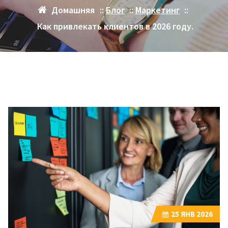
Домашняя
::
Блог
::
Маркетинг
::
Как привлекать клиентов в 2026 году.
25
ЯНВ 2026