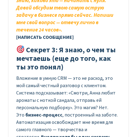
знаю, каково это — начинать с нуля.
Давай обсудим твою самую острую
задачу в бизнесе прямо сейчас. Напиши
мне свой вопрос — отвечу лично в
течение 24 часов».
[НАПИСАТЬ СООБЩЕНИЕ]
Секрет 3: Я знаю, о чем ты
мечтаешь (еще до того, как
ты это понял)
Вложение в умную CRM — это не расход, это
мой самый честный разговор с клиентом.
Система подсказывает: «Смотри, Анна любит
ароматы с ноткой сандала, отправь ей
персональную подборку». Это магия? Нет.
Это
бизнес-процесс
, построенный на заботе.
Автоматизация освобождает мне время для
самого главного — творчества и
стратегии.
Внедри хотя бы одну систему