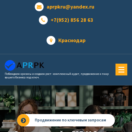
Перейти
aprpkru@yandex.ru
к
содержимому
+7(952) 856 28 63
Краснодар
Побеждаем кризисы и создаем рост: комплексный аудит, продвижение и пиар
вашего бизнеса под ключ.
Продвижение по ключевым запросам