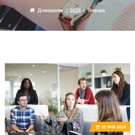
Домашняя
::
2026
::
Январь
25
ЯНВ 2026