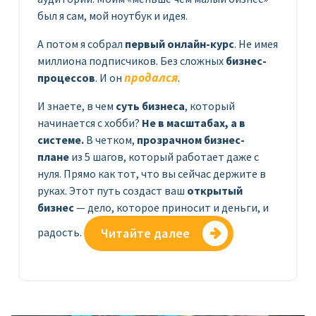
был я сам, мой ноутбук и идея.
А потом я собрал
первый онлайн-курс
. Не имея
миллиона подписчиков. Без сложных
бизнес-
процессов
. И он
продался
.
И знаете, в чем
суть бизнеса
, который
начинается с хобби?
Не в масштабах, а в
системе.
В четком,
прозрачном бизнес-
плане
из 5 шагов, который работает даже с
нуля. Прямо как тот, что вы сейчас держите в
руках. Этот путь создаст ваш
открытый
бизнес
— дело, которое приносит и деньги, и
радость.
Читайте далее